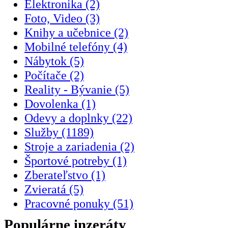
Elektronika (2)
Foto, Video (3)
Knihy a učebnice (2)
Mobilné telefóny (4)
Nábytok (5)
Počítače (2)
Reality - Bývanie (5)
Dovolenka (1)
Odevy a doplnky (22)
Služby (1189)
Stroje a zariadenia (2)
Športové potreby (1)
Zberateľstvo (1)
Zvieratá (5)
Pracovné ponuky (51)
Populárne inzeráty