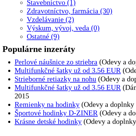
Stavebníctvo (1)
Zdravotníctvo, farmácia (30)
Vzdelávanie (2)
Výskum, vývoj, veda (0)
Ostatné (9)
Populárne inzeráty
Perlové náušnice zo striebra
(Odevy a dop
Multifunkčné šatky už od 3.56 EUR
(Ode
Strieborné retiazky na nohu
(Odevy a dop
Multifunkčné šatky už od 3.56 EUR
(Dám
2015
Remienky na hodinky
(Odevy a doplnky
Športové hodinky D-ZINER
(Odevy a do
Krásne detské hodinky
(Odevy a doplnky